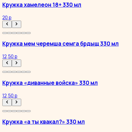
Кружка хамелеон 18+ 330 мл
20 р
Кружка мем черемша семга брдыщ 330 мл
12,50 р
Кружка «диванные войска» 330 мл
12,50 р
Кружка «а ты квакал?» 330 мл