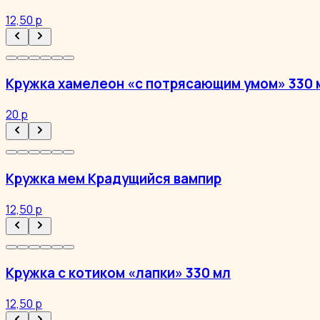
12,50 р
Кружка хамелеон «с потрясающим умом» 330 
20 р
Кружка мем Крадущийся вампир
12,50 р
Кружка с котиком «лапки» 330 мл
12,50 р