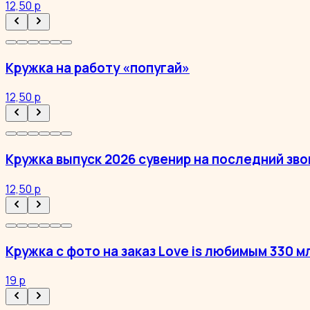
12,50 р
Кружка на работу «попугай»
12,50 р
Кружка выпуск 2026 сувенир на последний зво
12,50 р
Кружка с фото на заказ Love is любимым 330 м
19 р