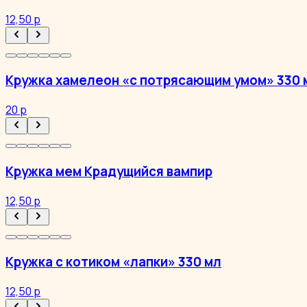
12,50 р
Кружка хамелеон «с потрясающим умом» 330 
20 р
Кружка мем Крадущийся вампир
12,50 р
Кружка с котиком «лапки» 330 мл
12,50 р