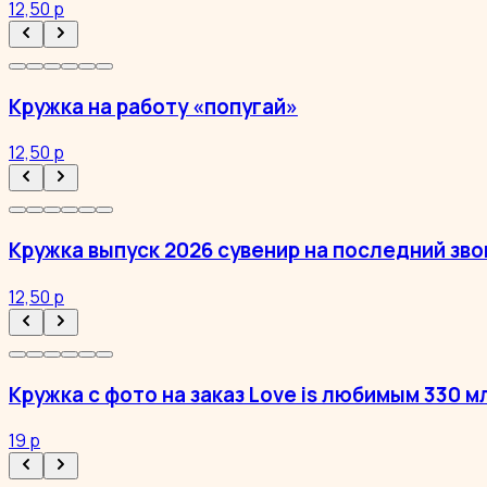
12,50 р
Кружка на работу «попугай»
12,50 р
Кружка выпуск 2026 сувенир на последний зво
12,50 р
Кружка с фото на заказ Love is любимым 330 м
19 р