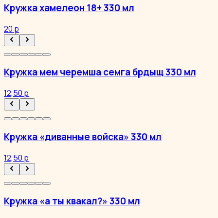
Кружка хамелеон 18+ 330 мл
20 р
Кружка мем черемша семга брдыщ 330 мл
12,50 р
Кружка «диванные войска» 330 мл
12,50 р
Кружка «а ты квакал?» 330 мл